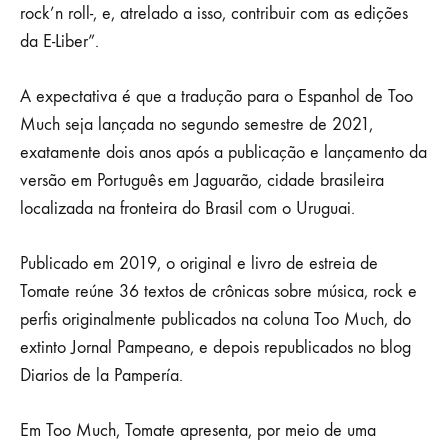
de
rock’n roll-, e, atrelado a isso, contribuir com as edições
da E-Liber”.
Carlos
A expectativa é que a tradução para o Espanhol de Too
Cardoso,
Much seja lançada no segundo semestre de 2021,
o
exatamente dois anos após a publicação e lançamento da
versão em Português em Jaguarão, cidade brasileira
Tomate
localizada na fronteira do Brasil com o Uruguai.
Publicado em 2019, o original e livro de estreia de
20/04/2021
Tomate reúne 36 textos de crônicas sobre música, rock e
2
perfis originalmente publicados na coluna Too Much, do
COMENTÁRIOS
EM
extinto Jornal Pampeano, e depois republicados no blog
E-
LIBER
Diarios de la Pampería.
PREPARA
LANÇAMENTO
DE
Em Too Much, Tomate apresenta, por meio de uma
TRADUÇÃO