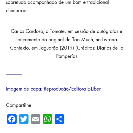
sobretudo acompanhado de um bom e tradicional
chimarrão.
Carlos Cardoso, o Tomate, em sessão de autógrafos e
lançamento do original de Too Much, na Livraria
Contexto, em Jaguarão (2019) (Créditos: Diarios de la
Pampería)
______
Imagem de capa: Reprodução/Editora E-Liber.
Compartilhe:
Fa
T
E
W
Sh
ce
wi
m
ha
ar