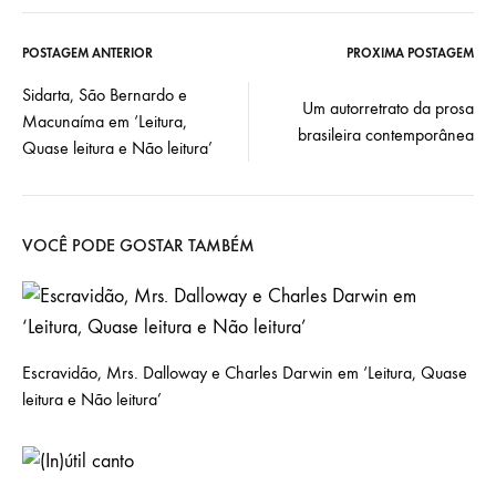
b
tte
ail
ts
e
o
r
A
POSTAGEM ANTERIOR
PRÓXIMA POSTAGEM
Post
ok
p
Sidarta, São Bernardo e
Um autorretrato da prosa
p
Macunaíma em ‘Leitura,
navigation
brasileira contemporânea
Quase leitura e Não leitura’
VOCÊ PODE GOSTAR TAMBÉM
Escravidão, Mrs. Dalloway e Charles Darwin em ‘Leitura, Quase
leitura e Não leitura’