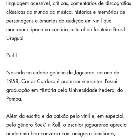
linguagem acessível, críticas, comentários de discografias
PARA
O
clássicas do mundo da música, histórias e memórias de
ESPANHOL
personagens e amantes da audição em vinil que
DE
LIVRO
marcaram época no cenário cultural da fronteira Brasil-
DE
Uruguai.
CARLOS
CARDOSO,
O
TOMATE
Perfil
Nascido na cidade gaúcha de Jaguarão, no ano de
1958, Carlos Cardoso é professor e escritor. Possui
graduação em História pela Universidade Federal do
Pampa.
Além da escrita e da paixão pelo vinil e, em especial,
pelo gênero Rock’ n Roll, o escritor jaguarense aprecia
ainda uma boa conversa com amigos e familiares,