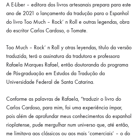
Liber
TRADUÇÃO
A E-Liber – editora dos livros artesanais prepara para este
PARA
ano de 2021 o lançamento da tradução para o Espanhol
O
prepara
ESPANHOL
do livro Too Much – Rock’ n Roll e outras legendas, obra
DE
lançamento
LIVRO
do escritor Carlos Cardoso, o Tomate.
DE
CARLOS
de
CARDOSO,
Too Much – Rock’ n Roll y otras leyendas, título da versão
O
traduzida, terá a assinatura da tradutora e professora
tradução
TOMATE
Rafaela Marques Rafael, então doutoranda do programa
para
de Pós-graduação em Estudos da Tradução da
Universidade Federal de Santa Catarina.
o
Conforme as palavras de Rafaela, “traduzir o livro do
Espanhol
Carlos Cardoso, para mim, foi uma experiência ímpar,
de
pois além de aprofundar meus conhecimentos do espanhol
rioplatense, pude mergulhar num universo que, até então,
livro
me limitava aos clássicos ou aos mais ‘comerciais’ – o do