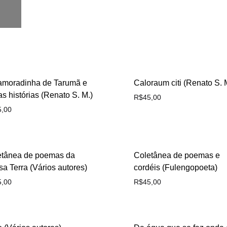
amoradinha de Tarumã e
Caloraum citi (Renato S. 
as histórias (Renato S. M.)
R$
45,00
5,00
etânea de poemas da
Coletânea de poemas e
a Terra (Vários autores)
cordéis (Fulengopoeta)
5,00
R$
45,00