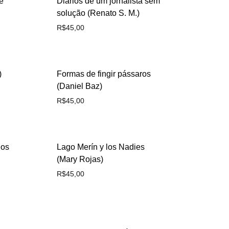
e
Diários de um jornalista sem
solução (Renato S. M.)
R$
45,00
)
Formas de fingir pássaros
(Daniel Baz)
R$
45,00
dos
Lago Merín y los Nadies
(Mary Rojas)
R$
45,00