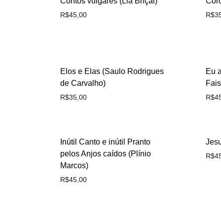
Contos vulgares (Lia Briçal)
Coro
R$
45,00
R$
3
Elos e Elas (Saulo Rodrigues
Eu a
de Carvalho)
Fais
R$
35,00
R$
4
Inútil Canto e inútil Pranto
Jesu
pelos Anjos caídos (Plínio
R$
4
Marcos)
R$
45,00