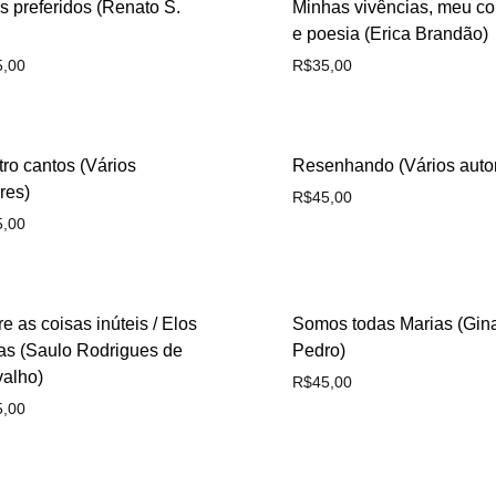
 preferidos (Renato S.
Minhas vivências, meu co
e poesia (Erica Brandão)
5,00
R$
35,00
ro cantos (Vários
Resenhando (Vários auto
res)
R$
45,00
5,00
e as coisas inúteis / Elos
Somos todas Marias (Gin
as (Saulo Rodrigues de
Pedro)
valho)
R$
45,00
5,00