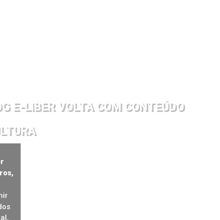
OG E-LIBER VOLTA COM CONTEÚDO
ULTURA
er
vros,
nir
dos
al.