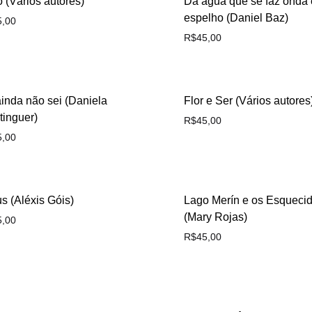
 (Vários autores)
Da água que se faz onda 
espelho (Daniel Baz)
5,00
R$
45,00
inda não sei (Daniela
Flor e Ser (Vários autores
tinguer)
R$
45,00
5,00
s (Aléxis Góis)
Lago Merín e os Esqueci
(Mary Rojas)
5,00
R$
45,00