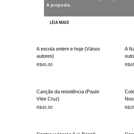
A proposta...
LEIA MAIS
A escola ontem e hoje (Vários
A N
autores)
outr
R$
45,00
R$
4
Canção da resistência (Paulo
Col
Vitor Cruz)
Noss
R$
45,00
R$
3