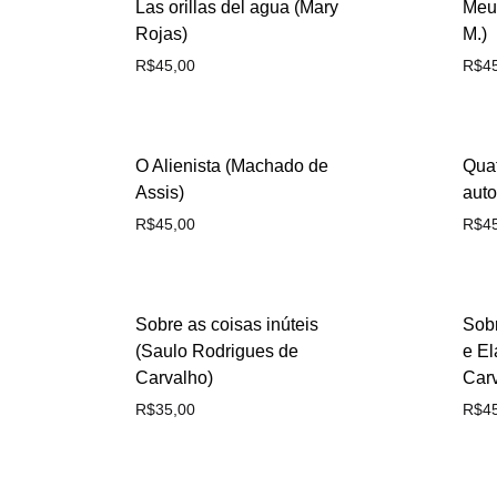
Las orillas del agua (Mary
Meus
Rojas)
M.)
R$
45,00
R$
4
O Alienista (Machado de
Quat
Assis)
auto
R$
45,00
R$
4
Sobre as coisas inúteis
Sobr
(Saulo Rodrigues de
e El
Carvalho)
Car
R$
35,00
R$
4