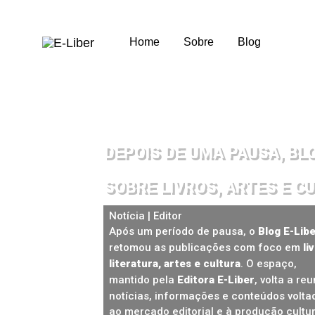
Home
Sobre
Blog
E-
Liber
DEPOIS DE UMA PAUSA, BL
SOBRE LIVROS, ARTES E C
Notícia | Editor
Após um período de pausa, o
Blog E-Lib
retomou as publicações com foco em
li
literatura, artes e cultura
. O espaço,
mantido pela
Editora E-Liber
, volta a reu
notícias, informações e conteúdos volta
ao mercado editorial e à produção cultur