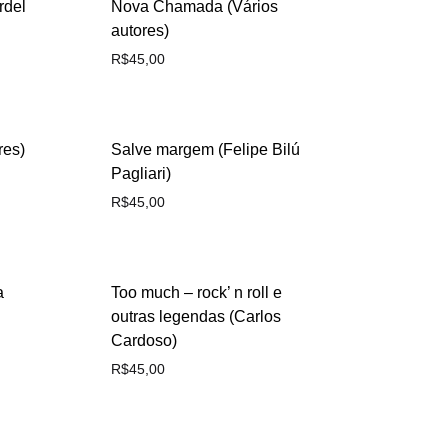
rdel
Nova Chamada (Vários
autores)
R$
45,00
res)
Salve margem (Felipe Bilú
Pagliari)
R$
45,00
a
Too much – rock’ n roll e
outras legendas (Carlos
Cardoso)
R$
45,00