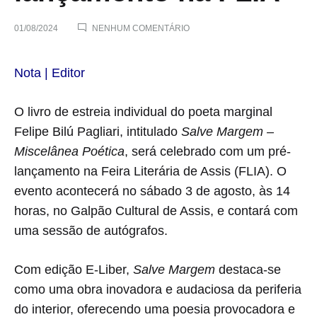
EM
01/08/2024
NENHUM COMENTÁRIO
‘SALVE
MARGEM
–
‘Salve
Nota | Editor
MISCELÂNEA
POÉTICA’
Margem
DE
O livro de estreia individual do poeta marginal
FELIPE
Felipe Bilú Pagliari, intitulado
Salve Margem –
BILÚ
–
PAGLIARI
Miscelânea Poética
, será celebrado com um pré-
SERÁ
Miscelânea
APRESENTADO
lançamento na Feira Literária de Assis (FLIA). O
EM
evento acontecerá no sábado 3 de agosto, às 14
PRÉ-
Poética’
LANÇAMENTO
horas, no Galpão Cultural de Assis, e contará com
NA
uma sessão de autógrafos.
de
FLIA
Felipe
Com edição E-Liber,
Salve Margem
destaca-se
como uma obra inovadora e audaciosa da periferia
Bilú
do interior, oferecendo uma poesia provocadora e