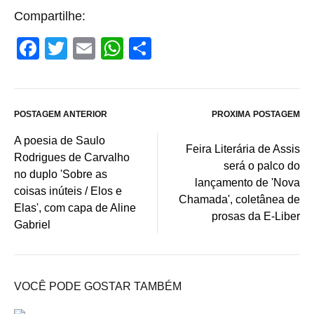
Compartilhe:
F
T
E
W
S
a
wi
m
h
h
c
tt
ail
at
ar
e
er
s
e
POSTAGEM ANTERIOR
PRÓXIMA POSTAGEM
Post
b
A
A poesia de Saulo
Feira Literária de Assis
o
p
Rodrigues de Carvalho
navigation
será o palco do
no duplo 'Sobre as
o
p
lançamento de 'Nova
coisas inúteis / Elos e
k
Chamada', coletânea de
Elas', com capa de Aline
prosas da E-Liber
Gabriel
VOCÊ PODE GOSTAR TAMBÉM