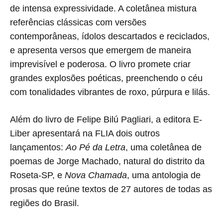
de intensa expressividade. A coletânea mistura
Pagliari
referências clássicas com versões
será
contemporâneas, ídolos descartados e reciclados,
e apresenta versos que emergem de maneira
apresentado
imprevisível e poderosa. O livro promete criar
em
grandes explosões poéticas, preenchendo o céu
com tonalidades vibrantes de roxo, púrpura e lilás.
pré-
Além do livro de Felipe Bilú Pagliari, a editora E-
lançamento
Liber apresentará na FLIA dois outros
na
lançamentos:
Ao Pé da Letra
, uma coletânea de
poemas de Jorge Machado, natural do distrito da
FLIA
Roseta-SP, e
Nova Chamada
, uma antologia de
prosas que reúne textos de 27 autores de todas as
01/08/2024
regiões do Brasil.
NENHUM