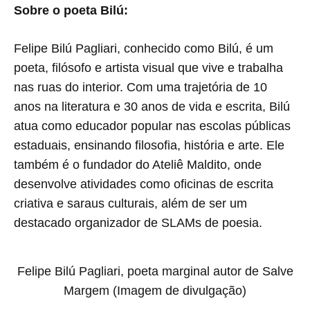
COMENTÁRIO
Sobre o poeta Bilú:
EM
‘SALVE
MARGEM
Felipe Bilú Pagliari, conhecido como Bilú, é um
–
poeta, filósofo e artista visual que vive e trabalha
MISCELÂNEA
POÉTICA’
nas ruas do interior. Com uma trajetória de 10
DE
anos na literatura e 30 anos de vida e escrita, Bilú
FELIPE
BILÚ
atua como educador popular nas escolas públicas
PAGLIARI
estaduais, ensinando filosofia, história e arte. Ele
SERÁ
APRESENTADO
também é o fundador do Ateliê Maldito, onde
EM
PRÉ-
desenvolve atividades como oficinas de escrita
LANÇAMENTO
criativa e saraus culturais, além de ser um
NA
FLIA
destacado organizador de SLAMs de poesia.
Felipe Bilú Pagliari, poeta marginal autor de Salve
Margem (Imagem de divulgação)