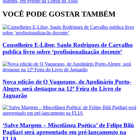
Martins, em evento da Unesp de Assis
VOCÊ PODE GOSTAR TAMBÉM
Conselheiro E-Liber, Saulo Rodrigues de Carvalho
publica livro sobre ‘profissionalização docente’
Nova edição de O Vaqueano, de Apolinário Porto-
Alegre, será destaque na 12ª Feira do Livro de
Jaguarão
‘Salve Margem – Miscelânea Poética’ de Felipe Bilú
Pagliari será apresentado em pré-lançamento na
FLIA