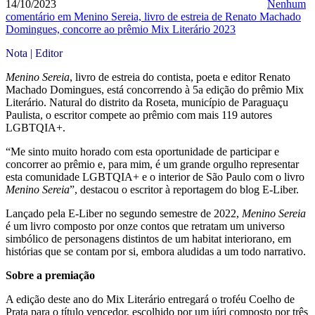
14/10/2023
Nenhum
comentário
em Menino Sereia, livro de estreia de Renato Machado
Domingues, concorre ao prêmio Mix Literário 2023
Nota | Editor
Menino Sereia
, livro de estreia do contista, poeta e editor Renato
Machado Domingues, está concorrendo à 5a edição do prêmio Mix
Literário. Natural do distrito da Roseta, município de Paraguaçu
Paulista, o escritor compete ao prêmio com mais 119 autores
LGBTQIA+.
“Me sinto muito horado com esta oportunidade de participar e
concorrer ao prêmio e, para mim, é um grande orgulho representar
esta comunidade LGBTQIA+ e o interior de São Paulo com o livro
Menino Sereia
”, destacou o escritor à reportagem do blog E-Liber.
Lançado pela E-Liber no segundo semestre de 2022,
Menino Sereia
é um livro composto por onze contos que retratam um universo
simbólico de personagens distintos de um habitat interiorano, em
histórias que se contam por si, embora aludidas a um todo narrativo.
Sobre a premiação
A edição deste ano do Mix Literário entregará o troféu Coelho de
Prata para o título vencedor, escolhido por um júri composto por três